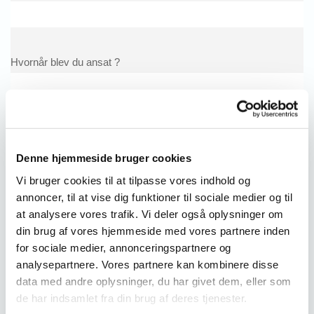
Hvornår blev du ansat ?
Har du modtaget en ansættelseskontrakt ?
Ja
Denne hjemmeside bruger cookies
Nej
Vi bruger cookies til at tilpasse vores indhold og
annoncer, til at vise dig funktioner til sociale medier og til
Ja - mere end 1 mdr. efter jeg begyndte på arbejdet
at analysere vores trafik. Vi deler også oplysninger om
din brug af vores hjemmeside med vores partnere inden
Er der fejl i din ansættelseskontrakt ? (f.eks. timeløn,
for sociale medier, annonceringspartnere og
månedsløn eller antal arbejdstimer, står der ikke i kontrakten)
analysepartnere. Vores partnere kan kombinere disse
Ja
data med andre oplysninger, du har givet dem, eller som
Nej
de har indsamlet fra din brug af deres tjenester.