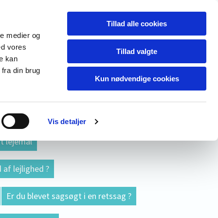
Tillad alle cookies
ale medier og
ed vores
Tillad valgte
re kan
fra din brug
Kun nødvendige cookies
forurenet ?
ættelsesretlige sager
Vis detaljer
t lejemål
 af lejlighed ?
Er du blevet sagsøgt i en retssag ?