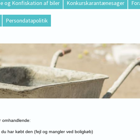
e og Konfiskation af biler
Konkurskarantænesager
For
Persondatapolitik
ger omhandlende:
t du har købt den (fejl og mangler ved boligkøb)