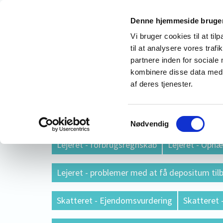
Denne hjemmeside bruger
Retshjælp Århus - Advokathjæ
Vi bruger cookies til at til
til at analysere vores tra
Gratis retshjælp af en advokat i Århus
partnere inden for sociale
kombinere disse data med a
af deres tjenester.
Forside
Om mig
Advokat Online - Gratis
Arealmangler ved din bolig ? (Fejl i BBR eller
Samtykkevalg
Nødvendig
Lejeret - forbrugsregnskab
Lejeret - Ophæv
Lejeret - problemer med at få depositum til
Skatteret - Ejendomsvurdering
Skatteret 