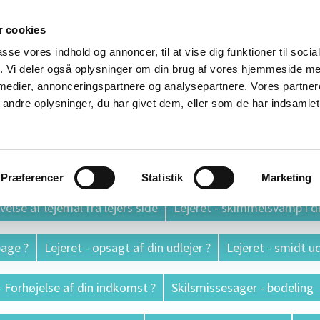
 cookies
lp Århus
passe vores indhold og annoncer, til at vise dig funktioner til soci
fik. Vi deler også oplysninger om din brug af vores hjemmeside m
 medier, annonceringspartnere og analysepartnere. Vores partne
ndre oplysninger, du har givet dem, eller som de har indsamlet 
 rådgivning
Mangler (fejl) ved din bolig ?
Er din grund 
 salgsopstillingen)
Problemer med din ejerforening ?
Ans
Præferencer
Statistik
Marketing
else af lejemål fra lejers side
Lejeret - skimmelsvamp i di
bage ?
Lejeret - opsagt af din udlejer ?
Lejeret - smidt ud
- Forhøjelse af din indkomst ?
Skilsmissesager - bodeling