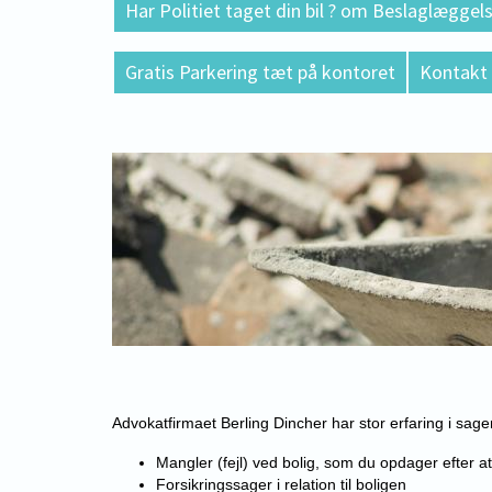
Har Politiet taget din bil ? om Beslaglæggels
Gratis Parkering tæt på kontoret
Kontakt
Advokatfirmaet Berling Dincher har stor erfaring i sa
Mangler (fejl) ved bolig, som du opdager efter a
Forsikringssager i relation til boligen