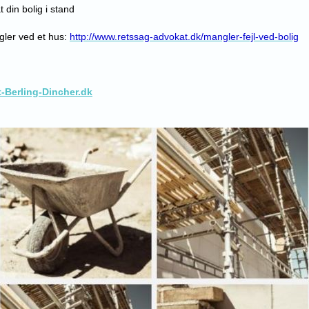
 din bolig i stand
ler ved et hus:
http://www.retssag-advokat.dk/mangler-fejl-ved-bolig
-Berling-Dincher.dk