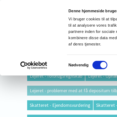
Denne hjemmeside bruger
Retshjælp Århus - Advokathjæ
Vi bruger cookies til at til
til at analysere vores tra
Gratis retshjælp af en advokat i Århus
partnere inden for sociale
kombinere disse data med a
af deres tjenester.
Forside
Om mig
Advokat Online - Gratis
Arealmangler ved din bolig ? (Fejl i BBR eller
Samtykkevalg
Nødvendig
Lejeret - forbrugsregnskab
Lejeret - Ophæv
Lejeret - problemer med at få depositum til
Skatteret - Ejendomsvurdering
Skatteret 