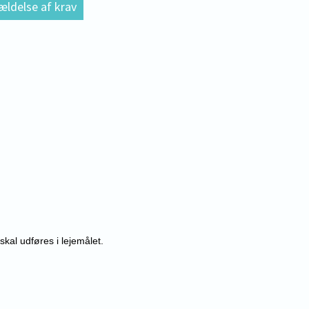
ældelse af krav
skal udføres i lejemålet.