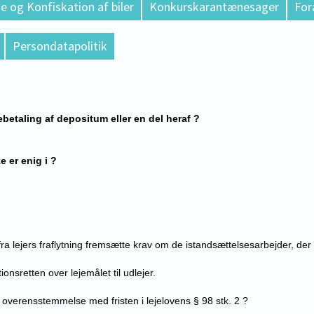
e og Konfiskation af biler
Konkurskarantænesager
For
Persondatapolitik
ebetaling af depositum eller en del heraf ?
 er enig i ?
 fra lejers fraflytning fremsætte krav om de istandsættelsesarbejder, der 
ionsretten over lejemålet til udlejer.
 i overensstemmelse med fristen i lejelovens § 98 stk. 2 ?