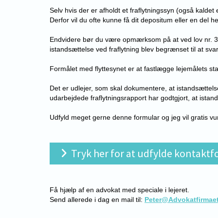
Selv hvis der er afholdt et fraflytningssyn (også kaldet e
Derfor vil du ofte kunne få dit depositum eller en del he
Endvidere bør du være opmærksom på at ved lov nr. 310 a
istandsættelse ved fraflytning blev begrænset til at sva
Formålet med flyttesynet er at fastlægge lejemålets st
Det er udlejer, som skal dokumentere, at istandsættelse
udarbejdede fraflytningsrapport har godtgjort, at istand
Udfyld meget gerne denne formular og jeg vil gratis vurd
Tryk her for at udfylde kontak
Få hjælp af en advokat med speciale i lejeret.
Send allerede i dag en mail til:
Peter@Advokatfirmaet