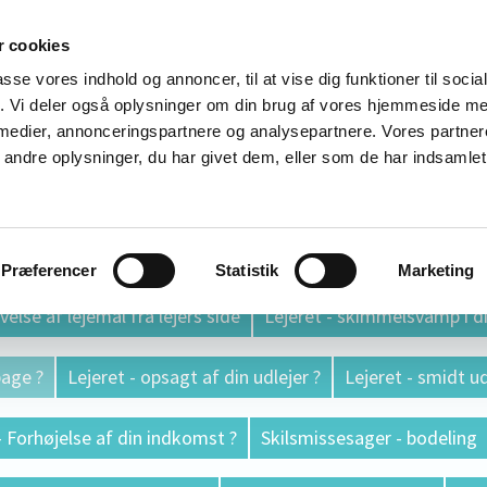
 cookies
lp Århus
passe vores indhold og annoncer, til at vise dig funktioner til soci
fik. Vi deler også oplysninger om din brug af vores hjemmeside m
 medier, annonceringspartnere og analysepartnere. Vores partne
ndre oplysninger, du har givet dem, eller som de har indsamlet 
 rådgivning
Mangler (fejl) ved din bolig ?
Er din grund 
 salgsopstillingen)
Problemer med din ejerforening ?
Ans
Præferencer
Statistik
Marketing
else af lejemål fra lejers side
Lejeret - skimmelsvamp i di
bage ?
Lejeret - opsagt af din udlejer ?
Lejeret - smidt ud
- Forhøjelse af din indkomst ?
Skilsmissesager - bodeling