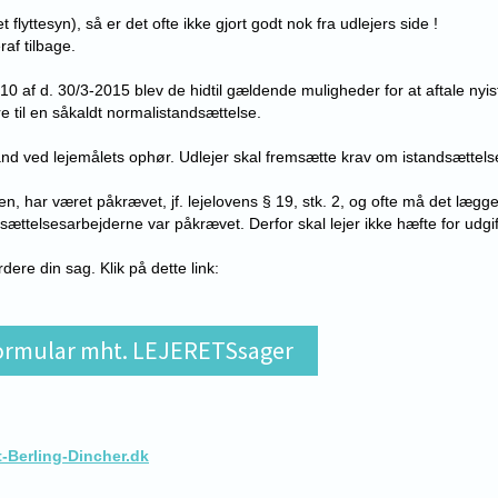
t flyttesyn), så er det ofte ikke gjort godt nok fra udlejers side !
raf tilbage.
f d. 30/3-2015 blev de hidtil gældende muligheder for at aftale nyistan
re til en såkaldt normalistandsættelse.
and ved lejemålets ophør. Udlejer skal fremsætte krav om istandsættelse
n, har været påkrævet, jf. lejelovens § 19, stk. 2, og ofte må det lægge
sættelsesarbejderne var påkrævet. Derfor skal lejer ikke hæfte for udgifte
ere din sag. Klik på dette link:
tformular mht. LEJERETSsager
-Berling-Dincher.dk