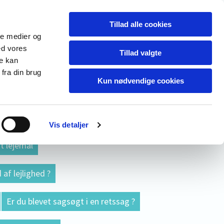
Tillad alle cookies
ale medier og
ed vores
Tillad valgte
re kan
fra din brug
Kun nødvendige cookies
forurenet ?
ættelsesretlige sager
Vis detaljer
t lejemål
 af lejlighed ?
Er du blevet sagsøgt i en retssag ?