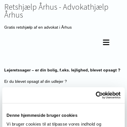
Retshjælp Århus - Advokathjælp
Århus
Gratis retshjælp af en advokat i Århus
Lejeretssager – er din bolig, f.eks. lejlighed, blevet opsagt ?
Er du blevet opsagt af din udlejer ?
Ofte gør udlejerne det på et ikke gyldigt grundlag.
Lovede din udlejer dig, at udlejer opsagde dig, fordi udlejer selv
ville benytte boligen, men har det nu vist sig at udlejer ikke
Denne hjemmeside bruger cookies
alligevel er flyttet ind i boligen ?
Vi bruger cookies til at tilpasse vores indhold og
Nogle lejere opsiges efter f.eks. lejelovens § 82, stk. 1, litra c.